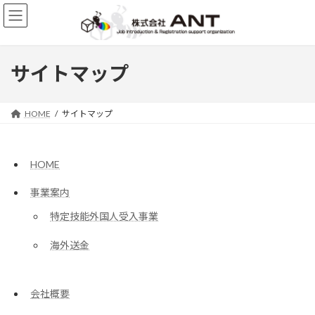
コ
ナ
ン
ビ
テ
ゲ
ン
ー
ツ
シ
サイトマップ
へ
ョ
ス
ン
キ
に
HOME
サイトマップ
ッ
移
プ
動
HOME
事業案内
特定技能外国人受入事業
海外送金
会社概要