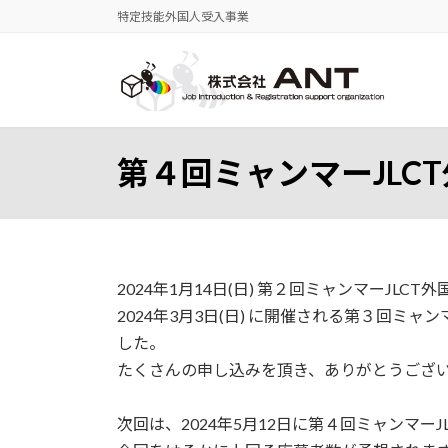
コ
ナ
特定技能外国人受入事業
ン
ビ
テ
ゲ
ン
ー
ツ
シ
へ
ョ
ス
ン
第４回ミャンマーJLC
キ
に
ッ
移
プ
動
2024年1月14日(日) 第２回ミャンマーJL
2024年3月3日(日) に開催される第３回ミ
した。
たくさんの申し込みを頂き、ありがとうござ
次回は、2024年5月12日に第４回ミャンマー