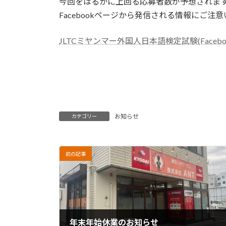
今回をはるかに上回る応募者数が予想されま
Facebookページから発信される情報にご
JLTCミヤンマー外国人日本語検定試験(Faceboo
お知らせ
カテゴリー
前の記事
年末年始休業のお知らせ